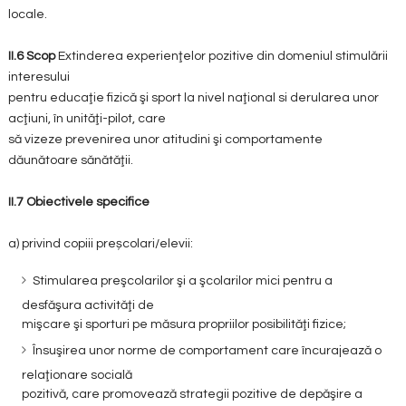
locale.
II.6 Scop
Extinderea experienţelor pozitive din domeniul stimulării
interesului
pentru educaţie fizică şi sport la nivel naţional si derularea unor
acţiuni, în unităţi-pilot, care
să vizeze prevenirea unor atitudini şi comportamente
dăunătoare sănătăţii.
II.7
Obiectivele specifice
a) privind copiii preșcolari/elevii:
Stimularea preşcolarilor şi a şcolarilor mici pentru a
desfăşura activităţi de
mişcare şi sporturi pe măsura propriilor posibilităţi fizice;
Însuşirea unor norme de comportament care încurajează o
relaţionare socială
pozitivă, care promovează strategii pozitive de depăşire a