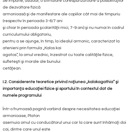
Se impune, asadar, o stimulare corespunzătoare a posibilităţilor
de dezvoltare fizică
armonioasă şi de manifestare ale copiilor cât mai de timpuriu
(respectiv în perioada 3-6/7 ani
şi chiar în perioada şcolarităţii mici, 7-9 ani) şi nu numai în cadrul
curriculumului obligatoriu,
pentru a se ajunge, în timp, la idealul armonic, caracterizat la
atenieni prin formula „Kalos kai
agatos”, la omul vrednic, înzestrat cu toate calităţile fizice,
sufleteşti şi morale ale bunului
cetăţean.
I.2. Considerente teoretice privind noţiunea „kalokagathia” şi
importanţa educaţiei fizice şi sportului în contextul dat de
numele programului
Într-o frumoasă pagină vorbind despre necesitatea educaţiei
armonioase, Platon
asemuia omul cu conducătorul unui car la care sunt înhămaţi doi
cai, dintre care unul este