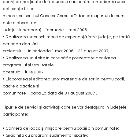
apariţiei unei ţinute defectuoase sau pentru remedierea unor
deficienţe fizice
minore, cu sprijinul Caselor Corpului Didactic (suportul de curs
este elaborat de
judeţul Hunedoara) – februarie – mai 2006;
• Realizarea unor schimburi de experienţă între judeţe, pe toată
perioada derulării
proiectului – în perioada 1 mai 2006 – 31 august 2007;
• Realizarea unui site în care să fie prezentate derularea
programului şi rezultatele
acestuia – iulie 2007;
• Elaborarea şi editarea unor materiale de sprijin pentru copii,
cadre didactice si
comunitate – până La data de 31 august 2007 .
Tipurile de servicii şi activităţi care se vor desfăşura în judeţele
participante:
• Cameră de joacă şi mişcare pentru copiii din comunitate;
• Grădiniţa cu program suplimentar sportiv;