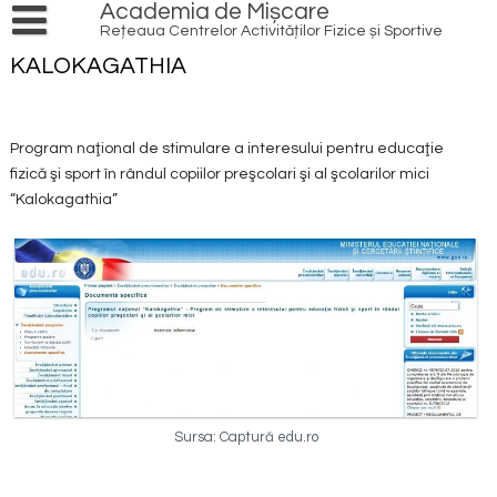
Skip
Academia de Mișcare
to
Rețeaua Centrelor Activităților Fizice și Sportive
content
PRODUSE ȘI SERVICII
KALOKAGATHIA
Cursuri și ateliere
AGENDĂ
EVENIMENTE
INIȚIATIVE
Program naţional de stimulare a interesului pentru educaţie
fizică şi sport în rândul copiilor preşcolari şi al şcolarilor mici
LOCAL HERO
ACȚIUNI
“Kalokagathia”
PATRIMONIU CULTURAL
REDESCOPERĂ OINA
RESURSE
NATURĂ
PRACTICĂ ÎN AER LIBER
VOLUNTARIAT
INFO
SPORT
TRANSFORMĂ DIGITAL
REȚEAUA DE CENTRE
ECHIPĂ
CONTACT
TINERET
IMPLICĂ COMUNITATEA
CONEXIUNI
ARTICOLE
FINANȚE
BIBLIOTECĂ
PROIECTE
MULTISPORT
EDUCAȚIE
PARTENERI
MEDIA
Sursa: Captură edu.ro
PROGRAME NAȚIONALE
TINERET