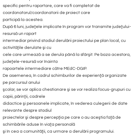
specific pentru raportare, care va fi completat de
coordonatorul/coordonatorii de proiect care
participă la acestea.
După 6 luni, judeţele implicate în program vor transmite judeţului-
resursă un raport
intermediar privind stadiul derulării proiectului pe plan local, cu
activităţile derulate şi cu
cele care urmează a se derula până la sfârşit. Pe baza acestora,
judeţele-resursă vor înainta
rapoartele intermediare către MEdC-DGIP.
De asemenea, în cadrul schimburilor de experienţă organizate
pe parcursul anului
şcolar, se vor aplica chestionare şi se vor realiza focus-grupuri cu
copiii, părinţii, cadrele
didactice şi persoanele implicate, în vederea culegerii de date
relevante despre stadiul
proiectelor şi despre percepţia pe care o au aceştia faţă de
schimbările aduse în viaţa personală
şi în cea a comunităţii, ca urmare a derulării programului.