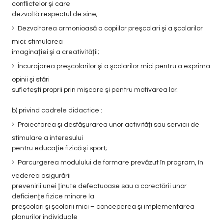
conflictelor şi care
dezvoltă respectul de sine;
Dezvoltarea armonioasă a copiilor preşcolari şi a şcolarilor
mici; stimularea
imaginaţiei şi a creativităţii;
Încurajarea preşcolarilor şi a şcolarilor mici pentru a exprima
opinii şi stări
sufleteşti proprii prin mişcare şi pentru motivarea lor.
b) privind cadrele didactice :
Proiectarea şi desfăşurarea unor activităţi sau servicii de
stimulare a interesului
pentru educaţie fizică şi sport;
Parcurgerea modulului de formare prevăzut în program, în
vederea asigurării
prevenirii unei ţinute defectuoase sau a corectării unor
deficienţe fizice minore la
preşcolari şi şcolarii mici – conceperea şi implementarea
planurilor individuale