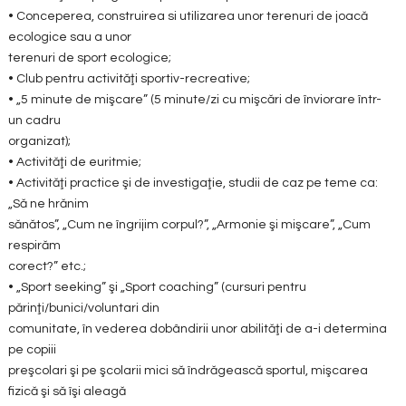
• Conceperea, construirea si utilizarea unor terenuri de joacă
ecologice sau a unor
terenuri de sport ecologice;
• Club pentru activităţi sportiv-recreative;
• „5 minute de mişcare” (5 minute/zi cu mişcări de înviorare într-
un cadru
organizat);
• Activităţi de euritmie;
• Activităţi practice şi de investigaţie, studii de caz pe teme ca:
„Să ne hrănim
sănătos”, „Cum ne îngrijim corpul?”, „Armonie şi mişcare”, „Cum
respirăm
corect?” etc.;
• „Sport seeking” şi „Sport coaching” (cursuri pentru
părinţi/bunici/voluntari din
comunitate, în vederea dobândirii unor abilităţi de a-i determina
pe copiii
preşcolari şi pe şcolarii mici să îndrăgească sportul, mişcarea
fizică şi să îşi aleagă