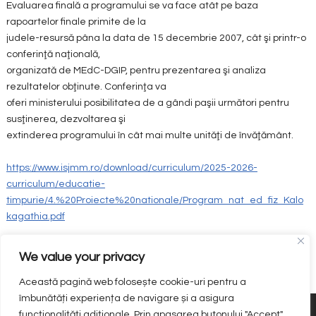
Evaluarea finală a programului se va face atât pe baza
rapoartelor finale primite de la
judele-resursă pâna la data de 15 decembrie 2007, cât şi printr-o
conferinţă naţională,
organizată de MEdC-DGIP, pentru prezentarea şi analiza
rezultatelor obţinute. Conferinţa va
oferi ministerului posibilitatea de a gândi paşii următori pentru
susţinerea, dezvoltarea şi
extinderea programului în cât mai multe unităţi de învăţământ.
https://www.isjmm.ro/download/curriculum/2025-2026-
curriculum/educatie-
timpurie/4.%20Proiecte%20nationale/Program_nat_ed_fiz_Kalo
kagathia.pdf
Vezi și secțiunea:
PROGRAME NAȚIONALE
We value your privacy
Această pagină web folosește cookie-uri pentru a
îmbunătăți experiența de navigare și a asigura
funcționalițăți adiționale. Prin apasarea butonului "Accept"