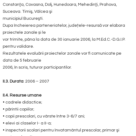
Constanţa, Covasna, Dolj, Hunedoara, Mehedinţi, Prahova,
Suceava. Timiş, Vâlcea şi
municipiul Bucureşti.
Dupa încheierea parteneriatelor, județele-resursă vor elabora
proiectele zonale și le
vor trimite, pâna la data de 30 ianuarie 2006, la M.Ed.C.-D.G.I.P.
pentru validare.
Rezultatele evaluării proiectelor zonale vor fi comunicate pe
data de 5 februarie
2006, în scris, tuturor participantilor.
II.3.
Durata
: 2006 – 2007
II.4. Resurse umane
• cadrele didactice;
• părintii copiilor;
• copii prescolari, cu vârste între 3-6/7 ani;
• elevi ai claselor I- a II-a;
• inspectorii scolari pentru învatamântul prescolar, primar şi