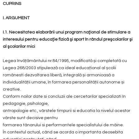
CUPRINS
I. ARGUMENT
I.1. Necesitatea elaborării unui program naţional de stimulare a
interesului pentru educaţie fizică şi sport în rândul preşcolarilor şi
al şcolarilor mici
Legea învățământului nr.84/1995, modificată și completată cu
Legea 268/2003 stipulează ca ideal educațional al școlii
românesti dezvoltarea liberă, integrală și armonioasă a
individualității umane, în formarea personalității autonome și
creative.
Conform noilor date si concluzii ale cercetarilor specializati în
pedagogie, psihologie,
antropologie etc., vârstele timpurii si educatia la nivelul acestor
vârste sunt decisive pentru
formarea tânarului si performantele specialistului de mâine.
În contextul actual, când se acorda o importanta deosebita