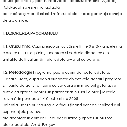
educaţiei fizice şi pentru realizarea idealului armonic. Aşadar,
Kalokagathia este mai actuală
ca oricând şi merită să sădim în sufletele tinerei generaţii dorinţa
de a o atinge.
II. DESCRIEREA PROGRAMULUI
II.1. Grupul ţintă
: Copii prescolari cu vârste între 3 si 6/7 ani, elevi ai
claselor I – a II-a, părinţii acestora si cadrele didactice din
unitatile de învatamânt ale judetelor–pilot selectate.
II.2. Metodologie
Programul poate cuprinde toate judetele.
Fiecare judet, dupa ce va cunoaste obiectivele acestui program
si tipurile de activitati care se vor derula în mod obligatoriu, va
putea sa opteze pentru un parteneriat cu unul dintre județele-
resursă, în perioada 1-10 octombrie 2005.
Selectia judetelor-resursă, s-a facut ținând cont de realizarile si
experiențele pozitive
ale acestora în domeniul educaţiei fizice şi sportului. Au fost
alese judetele: Arad, Braşov,