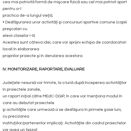
cea mai potrivită formă de mişcare fizică sau cel mai potrivit sport
pentru a-l
practica de-a lungul vieţii);
• Desfăşurarea unor activităţi şi concursuri sportive comune (copiii
preşcolari cu
elevii claselor I-II).
Acestea sunt câteva idei, care vor sprijini echipa de coordonatori
locali în elaborarea
propriilor proiecte şi în derularea acestora.
IV. MONITORIZARE, RAPORTARE, EVALUARE
Judeţele-resursă vor trimite, la o lună după începerea activităţilor
în proiectele zonale,
un raport iniţial către MEdC-DGIP, în care vor menţiona modul în
care au debutat proiectele
şi activităţile care urmează a se desfăşura în primele şase luni,
cu precizarea
instituţiilor/partenerilor implicaţi. Activităţile din cadrul proiectelor
vor avea un tipizat