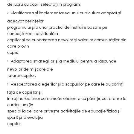
de lucru cu copiii selectaţi în program;
Planificarea şi implementarea unui curriculum adaptat şi
adecvat cerinţelor
programului şi a unor practici de instruire bazate pe
cunoaşterea individuală a
copiilor şi pe cunoaşterea nevoilor şi valorilor comunităţilor din
care provin
copiii;
Adaptarea strategiilor şi a mediului pentru a răspunde
nevoilor de mişcare ale
tuturor copiilor;
Respectarea alegerilor şi a scopurilor pe care le au părinţii
faţă de copiii lor şi
întreţinerea unei comunicări eficiente cu părinţii, cu referire la
curriculum (în
special la cel care priveşte activităţile de educaţie fizică şi
sport) şi la evoluţia
copiilor.