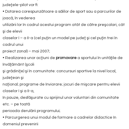
judeţele-pilot vor fi:
• Dotarea corespunzătoare a sălilor de sport sau a parcurilor de
joacă, în vederea
utilizării lor în cadrul acestui program atât de către preşcolari, cât
şi de elevii
claselor I – a II-a (cel puţin un model pe judeţ şi cel puţin trei în
cadrul unui
proiect zonal) – mai 2007;
• Realizarea unor acţiuni de
promovare
a sportului în unităţile de
învăţământ (şcoli
şi grădiniţe) şi în comunitate: concursuri sportive la nivel local,
judeţean şi
naţional; programe de înviorare; jocuri de mişcare pentru elevii
claselor I şi a II-a,
în pauze, desfăşurate cu sprijinul unor voluntari din comunitate
etc. – pe toată
perioada derulării programului;
• Parcurgerea unui modul de formare a cadrelor didactice în
domeniul prevenirii