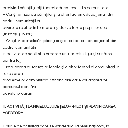
c) privind părinții și alți factori educaționali din comunitate:
– Conştientizarea părinţilor şi a altor factori educaţionali din
cadrul comunităţii cu
privire la rolul lor în formarea şi dezvoltarea propriilor copii
„frumoşi şi buni”;
– Creşterea implicării părinţilor şi altor factori educaţionali din
cadrul comunităţii
în activitatea şcolii şi în crearea unui mediu sigur şi sănătos
pentru toţi;
– Implicarea autorităţilor locale şi a altor factori ai comunităţii în
rezolvarea
problemelor administrativ-financiare care vor apărea pe
parcursul derulării
acestui program.
III. ACTIVITĂŢI LA NIVELUL JUDEŢELOR-PILOT ŞI PLANIFICAREA
ACESTORA
Tipurile de activităţi care se vor derula, la nivel naţional, în