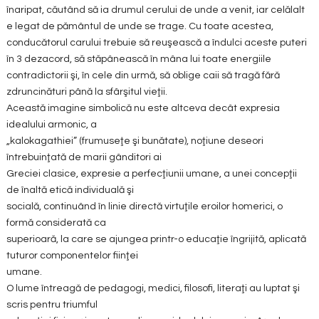
înaripat, căutând să ia drumul cerului de unde a venit, iar celălalt
e legat de pământul de unde se trage. Cu toate acestea,
conducătorul carului trebuie să reuşească a îndulci aceste puteri
în 3 dezacord, să stăpânească în mâna lui toate energiile
contradictorii şi, în cele din urmă, să oblige caii să tragă fără
zdruncinături până la sfârşitul vieţii.
Această imagine simbolică nu este altceva decât expresia
idealului armonic, a
„kalokagathiei” (frumuseţe şi bunătate), noţiune deseori
întrebuinţată de marii gânditori ai
Greciei clasice, expresie a perfecţiunii umane, a unei concepţii
de înaltă etică individuală şi
socială, continuând în linie directă virtuţile eroilor homerici, o
formă considerată ca
superioară, la care se ajungea printr-o educaţie îngrijită, aplicată
tuturor componentelor fiinţei
umane.
O lume întreagă de pedagogi, medici, filosofi, literaţi au luptat şi
scris pentru triumful