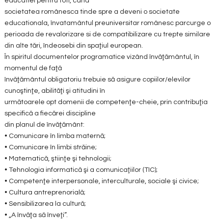
educatiei pentru toti, când
societatea românesca tinde spre a deveni o societate
educationala, învatamântul preuniversitar românesc parcurge o
perioada de revalorizare si de compatibilizare cu trepte similare
din alte tări, îndeosebi din spaţiul european.
În spiritul documentelor programatice vizând învăţământul, în
momentul de faţă
învăţământul obligatoriu trebuie să asigure copiilor/elevilor
cunoştinţe, abilităţi şi atitudini în
următoarele opt domenii de competenţe-cheie, prin contribuţia
specifică a fiecărei discipline
din planul de învăţământ:
• Comunicare în limba maternă;
• Comunicare în limbi străine;
• Matematică, ştiinţe şi tehnologii;
• Tehnologia informatică şi a comunicaţiilor (TIC);
• Competenţe interpersonale, interculturale, sociale şi civice;
• Cultura antreprenorială;
• Sensibilizarea la cultură;
• „A învăţa să înveţi”.