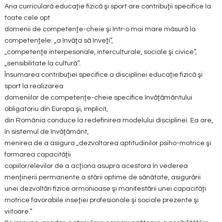
Aria curriculară educaţie fizică şi sport are contribuţii specifice la
toate cele opt
domenii de competenţe-cheie şi într-o mai mare măsură la
competenţele: „a învăţa să înveţi”,
„competenţe interpesonale, interculturale, sociale şi civice”,
„sensibilitate la cultură”.
Însumarea contribuţiei specifice a disciplinei educaţie fizică şi
sport la realizarea
domeniilor de competenţe-cheie specifice învăţământului
obligatoriu din Europa şi, implicit,
din România conduce la redefinirea modelului disciplinei. Ea are,
în sistemul de învăţământ,
menirea de a asigura „dezvoltarea aptitudinilor psiho-motrice şi
formarea capacităţii
copiilor/elevilor de a acţiona asupra acestora în vederea
menţinerii permanente a stării optime de sănătate, asigurării
unei dezvoltări fizice armonioase şi manifestării unei capacităţi
motrice favorabile inseţiei profesionale şi sociale prezente şi
viitoare.”