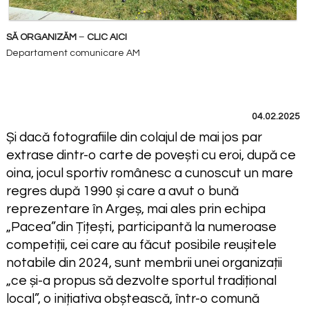
SĂ ORGANIZĂM
–
CLIC AICI
Departament comunicare AM
04.02.2025
Și dacă fotografiile din colajul de mai jos par
extrase dintr-o carte de povești cu eroi, după ce
oina, jocul sportiv românesc a cunoscut un mare
regres după 1990 și care a avut o bună
reprezentare în Argeș, mai ales prin echipa
„Pacea”din Țițești, participantă la numeroase
competiții, cei care au făcut posibile reușitele
notabile din 2024, sunt membrii unei organizații
„ce și-a propus să dezvolte sportul tradițional
local”, o inițiativa obștească, într-o comună