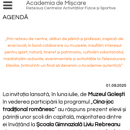
Skip
Academia de Mișcare
to
Rețeaua Centrelor Activităților Fizice și Sportive
content
PRODUSE ȘI SERVICII
AGENDĂ
Cursuri și ateliere
AGENDĂ
EVENIMENTE
INIȚIATIVE
„Prin rețeau de centre, alături de părinți și profesori, inspirați de
eroii locali, în bună colaborare cu muzeele, insuflăm interesul
LOCAL HERO
ACȚIUNI
pentru sport, natură, tineret și patrimoniu, cultivăm voluntariatul,
PATRIMONIU CULTURAL
REDESCOPERĂ OINA
RESURSE
mediatizăm acțiunile, evenimentele și activitățile la Televiziunea
Elevilor, țintind într-un final să devenim o Academie autentică.”
NATURĂ
PRACTICĂ ÎN AER LIBER
VOLUNTARIAT
INFO
SPORT
TRANSFORMĂ DIGITAL
REȚEAUA DE CENTRE
ECHIPĂ
CONTACT
TINERET
01.09.2025
IMPLICĂ COMUNITATEA
CONEXIUNI
ARTICOLE
FINANȚE
La invitația lansată, în luna iulie, de
Muzeul Golești
BIBLIOTECĂ
PROIECTE
MULTISPORT
în vederea participării la programul „
Oina-joc
EDUCAȚIE
PARTENERI
MEDIA
tradițional românesc
” au răspuns prezent elevii și
părinții unor școli din capitală, majoritatea dintre
PROGRAME NAȚIONALE
TINERET
ei învățând la
Școala Gimnazială Liviu Rebreanu