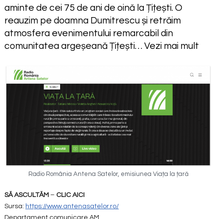
aminte de cei 75 de ani de oină la Țițești. O
reauzim pe doamna Dumitrescu și retrăim
atmosfera evenimentului remarcabil din
comunitatea argeșeană Țițești… Vezi mai mult
Radio România Antena Satelor, emisiunea Viața la țară
SĂ ASCULTĂM
–
CLIC AICI
Sursa:
https://www.antenasatelor.ro/
Departament comunicare AM