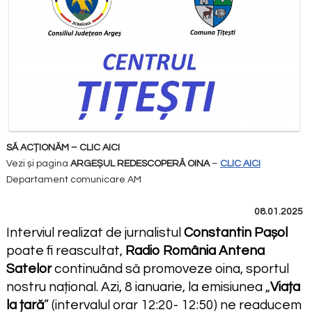
SĂ ACȚIONĂM –
CLIC AICI
Vezi și pagina
ARGEȘUL REDESCOPERĂ OINA
–
CLIC AICI
Departament comunicare AM
08.01.2025
Interviul realizat de jurnalistul
Constantin Pașol
poate fi reascultat,
Radio România Antena
Satelor
continuând să promoveze oina, sportul
nostru național. Azi, 8 ianuarie, la emisiunea „
Viața
la țară
” (intervalul orar 12:20- 12:50) ne readucem