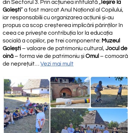
din Sectorul 3. Prin acțiunea intitulată „
Ieșire la
Golești
” a fost marcat Anul Național al Copilului,
iar responsabilii cu organizarea acțiunii și-au
propus ca scop creșterea implicării părinților în
ceea ce privește contribuția lor la educația
socială a copiilor, pe trei componente:
Muzeul
Golești
– valoare de patrimoniu cultural,
Jocul de
oină
– forma vie de patrimoniu și
Omul
– comoară
de neprețuit…
Vezi mai mult