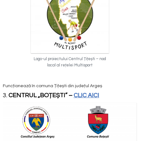
Logo-ul proiectului Centrul Țițești – nod
local al rețelei Multisport
Funcționează în comuna Țițești din județul Argeș
3.
CENTRUL „BOȚEȘTI” –
CLIC AICI