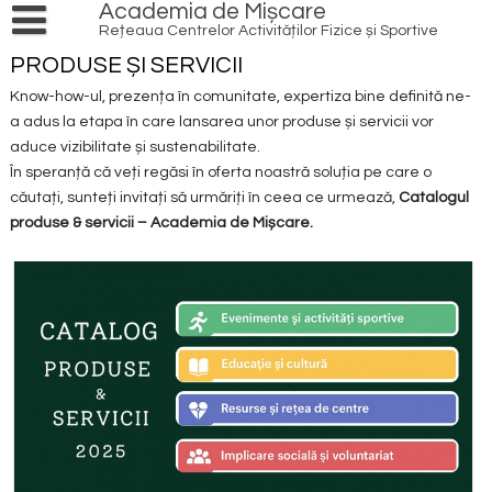
Skip
Academia de Mișcare
to
Rețeaua Centrelor Activităților Fizice și Sportive
content
PRODUSE ȘI SERVICII
PRODUSE ȘI SERVICII
Cursuri și ateliere
Know-how-ul, prezența în comunitate, expertiza bine definită ne-
AGENDĂ
a adus la etapa în care lansarea unor produse și servicii vor
EVENIMENTE
INIȚIATIVE
aduce vizibilitate și sustenabilitate.
În speranță că veți regăsi în oferta noastră soluția pe care o
LOCAL HERO
ACȚIUNI
căutați, sunteți invitați să urmăriți în ceea ce urmează,
Catalogul
PATRIMONIU CULTURAL
REDESCOPERĂ OINA
RESURSE
produse & servicii – Academia de Mișcare.
NATURĂ
PRACTICĂ ÎN AER LIBER
VOLUNTARIAT
INFO
SPORT
TRANSFORMĂ DIGITAL
REȚEAUA DE CENTRE
ECHIPĂ
CONTACT
TINERET
IMPLICĂ COMUNITATEA
CONEXIUNI
ARTICOLE
FINANȚE
BIBLIOTECĂ
PROIECTE
MULTISPORT
EDUCAȚIE
PARTENERI
MEDIA
PROGRAME NAȚIONALE
TINERET