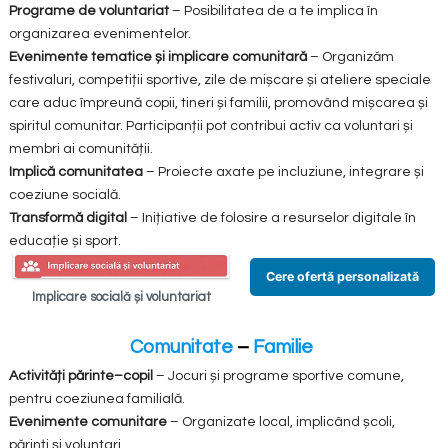
Programe de voluntariat
– Posibilitatea de a te implica în
organizarea evenimentelor.
Evenimente tematice și implicare comunitară
– Organizăm
festivaluri, competiții sportive, zile de mișcare și ateliere speciale
care aduc împreună copii, tineri și familii, promovând mișcarea și
spiritul comunitar. Participanții pot contribui activ ca voluntari și
membri ai comunității.
Implică comunitatea
– Proiecte axate pe incluziune, integrare și
coeziune socială.
Transformă digital
– Inițiative de folosire a resurselor digitale în
educație și sport.
Cere ofertă personalizată
Implicare socială și voluntariat
Comunitate
–
Familie
Activități părinte–copil
– Jocuri și programe sportive comune,
pentru coeziunea familială.
Evenimente comunitare
– Organizate local, implicând școli,
părinți și voluntari.