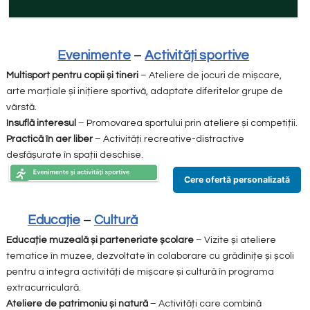
Evenimente
–
Activități sportive
Multisport pentru copii și tineri
– Ateliere de jocuri de mișcare,
arte marțiale și inițiere sportivă, adaptate diferitelor grupe de
vârstă.
Insuflă interesul
– Promovarea sportului prin ateliere și competiții.
Practică în aer liber
– Activități recreative-distractive
desfășurate în spații deschise.
Cere ofertă personalizată
Educație
–
Cultură
Educație muzeală și parteneriate școlare
– Vizite și ateliere
tematice în muzee, dezvoltate în colaborare cu grădinițe și școli
pentru a integra activități de mișcare și cultură în programa
extracurriculară.
Ateliere de patrimoniu și natură
– Activități care combină