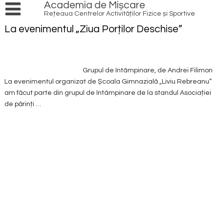
Skip
Academia de Mișcare
to
Rețeaua Centrelor Activităților Fizice și Sportive
content
PRODUSE ȘI SERVICII
La evenimentul „Ziua Porților Deschise”
Cursuri și ateliere
AGENDĂ
EVENIMENTE
INIȚIATIVE
Grupul de întâmpinare, de Andrei Filimon
LOCAL HERO
ACȚIUNI
La evenimentul organizat de Școala Gimnazială „Liviu Rebreanu”
am făcut parte din grupul de întâmpinare de la standul Asociației
PATRIMONIU CULTURAL
REDESCOPERĂ OINA
RESURSE
de părinți …
NATURĂ
PRACTICĂ ÎN AER LIBER
VOLUNTARIAT
INFO
SPORT
TRANSFORMĂ DIGITAL
REȚEAUA DE CENTRE
ECHIPĂ
CONTACT
TINERET
IMPLICĂ COMUNITATEA
CONEXIUNI
ARTICOLE
FINANȚE
BIBLIOTECĂ
PROIECTE
MULTISPORT
EDUCAȚIE
PARTENERI
MEDIA
PROGRAME NAȚIONALE
TINERET