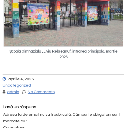
Școala Gimnazială „Liviu Rebreanu”,
intrarea principală,
martie
2026
aprilie 4, 2026
Uncategorized
admin
No Comments
Lasă un răspuns
Adresa ta de email nu va fi publicată.
Câmpurile obligatorii sunt
marcate cu
*
Comentariu