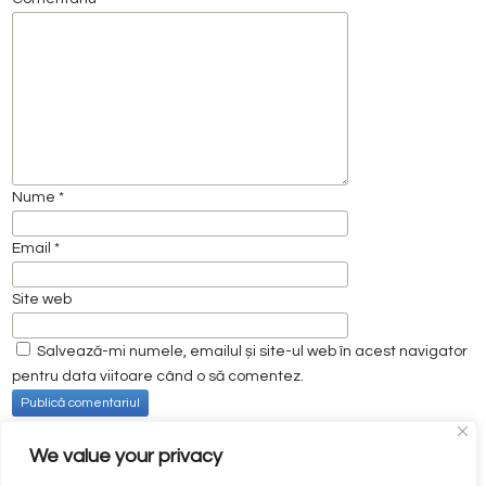
Nume
*
Email
*
Site web
Salvează-mi numele, emailul și site-ul web în acest navigator
pentru data viitoare când o să comentez.
Navigare
Next Post: O activitate
Previous Post: Școala care
optează pentru un
educativ-sportivă
We value your privacy
în
parteneriat
articole