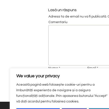
Lasă un răspuns
Adresa ta de email nu va fi publicată.
C
Comentariu
Nume
*
Email
*
We value your privacy
Salvează-mi numele, emailul și sit
Această pagină web folosește cookie-uri pentru a
o să comentez.
îmbunătăți experiența de navigare și a asigura
funcționalițăți adiționale. Prin apasarea butonului "Accept"
vă dați acordul pentru folosirea cookies.