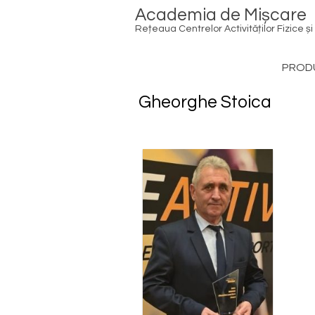
Skip
Academia de Mișcare
to
content
Rețeaua Centrelor Activităților Fizice și
PRODU
Gheorghe Stoica