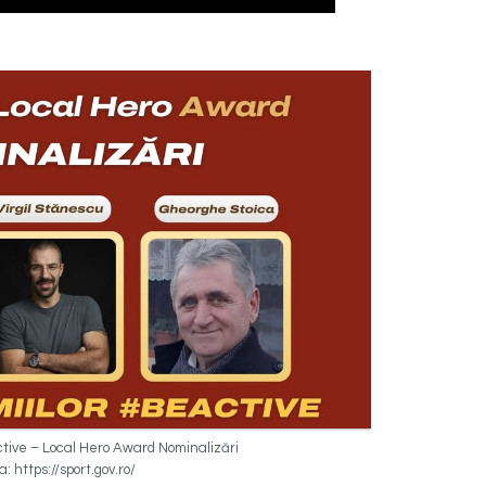
tive – Local Hero Award Nominalizări
: https://sport.gov.ro/