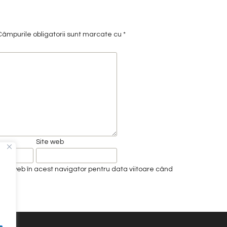
âmpurile obligatorii sunt marcate cu
*
Site web
e-ul web în acest navigator pentru data viitoare când