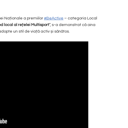
ei Naționale a premiilor
#BeActive
– categoria Local
d local al rețelei Multisport
”, s-a demonstrat că oina
dopte un stil de viață activ și sănătos.