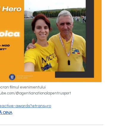
cran filmul evenimentului
tube.com/@agentianationalapentrusport
s/beactive-awards?etrans=ro
 OINA