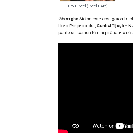
Erou Local (Local Hero)
Gheorghe Stoica
este câștigătorul Gal
Hero. Prin proiectul „
Centrul Țițești – No
poate uni comunități, inspirându-le să a