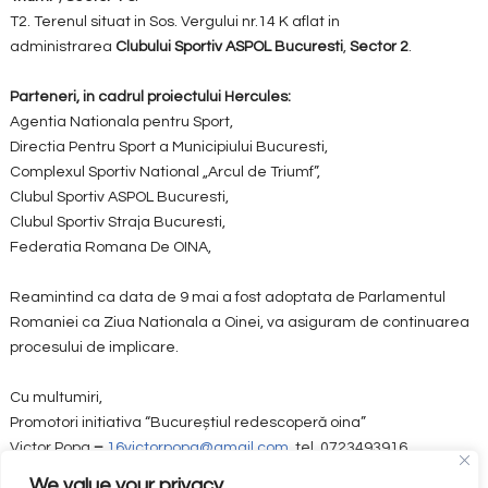
T2. Terenul situat in Sos. Vergului nr.14 K aflat in
administrarea
Clubului Sportiv ASPOL Bucuresti
,
Sector 2
.
Parteneri, in cadrul proiectului Hercules:
Agentia Nationala pentru Sport,
Directia Pentru Sport a Municipiului Bucuresti,
Complexul Sportiv National „Arcul de Triumf”,
Clubul Sportiv ASPOL Bucuresti,
Clubul Sportiv Straja Bucuresti,
Federatia Romana De OINA,
Reamintind ca data de 9 mai a fost adoptata de Parlamentul
Romaniei ca Ziua Nationala a Oinei, va asiguram de continuarea
procesului de implicare.
Cu multumiri,
Promotori initiativa “Bucureștiul redescoperă oina”
Victor Popa
–
16victorpopa@gmail.com,
tel. 0723493916
Oliver Ionita –
ionitapetrut2@gmail.com
, tel. 0734951795
We value your privacy