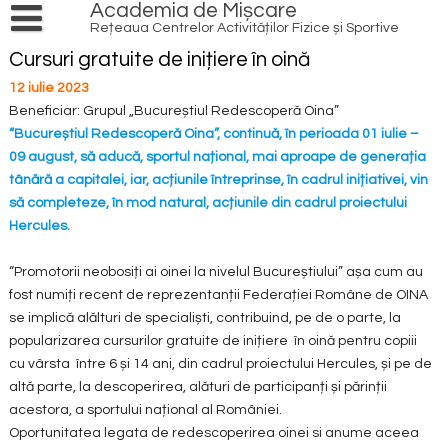
Skip
Academia de Mișcare
to
Rețeaua Centrelor Activităților Fizice și Sportive
content
PRODUSE ȘI SERVICII
Cursuri gratuite de inițiere în oină
Cursuri și ateliere
12 iulie 2023
AGENDĂ
Beneficiar: Grupul „Bucureștiul Redescoperă Oina”
EVENIMENTE
INIȚIATIVE
“Bucureștiul Redescoper
ă
Oina”, continuă, în perioada 01 iulie –
09 august, să aducă, sportul național, mai aproape de generația
LOCAL HERO
ACȚIUNI
tânără a capitalei, iar, acțiunile întreprinse, în cadrul inițiativei, vin
PATRIMONIU CULTURAL
REDESCOPERĂ OINA
RESURSE
să completeze, în mod natural, acțiunile din cadrul proiectului
Hercules.
NATURĂ
PRACTICĂ ÎN AER LIBER
VOLUNTARIAT
INFO
SPORT
TRANSFORMĂ DIGITAL
REȚEAUA DE CENTRE
ECHIPĂ
“Promotorii neobosiți ai oinei la nivelul Bucureștiului” așa cum au
CONTACT
TINERET
fost numiți recent de reprezentanții Federației Române de OINA
IMPLICĂ COMUNITATEA
CONEXIUNI
ARTICOLE
FINANȚE
se implică alălturi de specialiști, contribuind, pe de o parte, la
BIBLIOTECĂ
PROIECTE
MULTISPORT
popularizarea cursurilor gratuite de inițiere în oină pentru copiii
cu vârsta între 6 și 14 ani, din cadrul proiectului Hercules, și pe de
EDUCAȚIE
PARTENERI
MEDIA
altă parte, la descoperirea, alături de participanți și părinții
PROGRAME NAȚIONALE
TINERET
acestora, a sportului național al României.
Oportunitatea legata de redescoperirea oinei si anume aceea