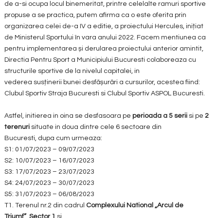
de a-si ocupa locul binemeritat, printre celelalte ramuri sportive
propuse a se practica, putem afirma ca o este oferita prin
organizarea celei de-a IV a editie, a proiectului Hercules, inițiat
de Ministerul Sportului în vara anului 2022. Facem mentiunea ca
pentru implementarea și derularea proiectului anterior amintit,
Directia Pentru Sport a Municipiului Bucuresti colaboreaza cu
structurile sportive de la nivelul capitalei, in
vederea susținerii bunei desfășurări a cursurilor, acestea fiind:
Clubul Sportiv Straja Bucuresti si Clubul Sportiv ASPOL Bucuresti.
Astfel, initierea in oina se desfasoara pe
perioada a 5 serii
si pe
2
terenuri
situate in doua dintre cele 6 sectoare din
Bucuresti, dupa cum urmeaza:
S1: 01/07/2023 – 09/07/2023
S2: 10/07/2023 – 16/07/2023
S3: 17/07/2023 – 23/07/2023
S4: 24/07/2023 – 30/07/2023
S5: 31/07/2023 – 06/08/2023
T1. Terenul nr.2 din cadrul
Complexului National „Arcul de
Triumf”
,
Sector 1
si