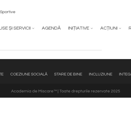
 Sportive
SE ȘI SERVICII
AGENDĂ
INIȚIATIVE
ACȚIUNI
TE
COEZIUNE SOCIALĂ
STARE DE BINE
INCLUZIUNE
INTE
Academia de Miscare™ | Toate drepturile rezervate 2025