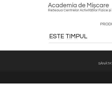
Skip
Academia de Mișcare
to
content
Rețeaua Centrelor Activităților Fizice și
PRODU
ESTE TIMPUL
SĂNĂTA