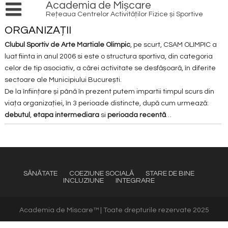
Skip
Academia de Mișcare
to
Rețeaua Centrelor Activităților Fizice și Sportive
content
PRODUSE ȘI SERVICII
ORGANIZAȚII
Cursuri și ateliere
Clubul Sportiv de Arte Martiale Olimpic
, pe scurt, CSAM OLIMPIC a
AGENDĂ
luat fiinta in anul 2006 si este o structura sportiva, din categoria
EVENIMENTE
INIȚIATIVE
celor de tip asociativ, a cărei activitate se desfășoară, în diferite
sectoare ale Municipiului București.
LOCAL HERO
ACȚIUNI
De la înființare și până în prezent putem impartii timpul scurs din
PATRIMONIU CULTURAL
REDESCOPERĂ OINA
RESURSE
viața organizației, în 3 perioade distincte, după cum urmează:
debutul
NATURĂ
,
etapa intermediara
si
perioada recentă
…
PRACTICĂ ÎN AER LIBER
VOLUNTARIAT
INFO
SPORT
TRANSFORMĂ DIGITAL
REȚEAUA DE CENTRE
ECHIPĂ
CONTACT
TINERET
IMPLICĂ COMUNITATEA
CONEXIUNI
ARTICOLE
FINANȚE
BIBLIOTECĂ
PROIECTE
MULTISPORT
SĂNĂTATE
COEZIUNE SOCIALĂ
STARE DE BINE
INCLUZIUNE
INTEGRARE
EDUCAȚIE
PARTENERI
MEDIA
PROGRAME NAȚIONALE
TINERET
Academia de Miscare™ | Toate drepturile rezervate 2025