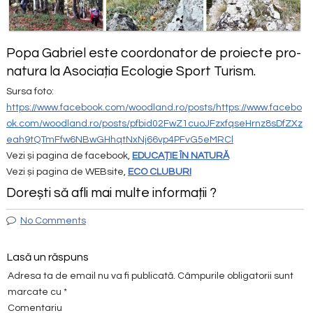
Popa Gabriel este coordonator de proiecte pro-
natura la Asociația Ecologie Sport Turism.
Sursa foto:
https://www.facebook.com/woodland.ro/posts/https://www.facebo
ok.com/woodland.ro/posts/pfbid02FwZ1cuoJFzxfqseHrnz8sDfZXz
eah9tQTmFfw6NBwGHhqtNxNj66vp4PFvG5eMRCl
Vezi și pagina de facebook,
EDUCAȚIE ÎN NATUR
Ă
Vezi și pagina de WEBsite,
ECO CLUBURI
Dorești să afli mai multe informații ?
No Comments
Lasă un răspuns
Adresa ta de email nu va fi publicată.
Câmpurile obligatorii sunt
marcate cu
*
Comentariu