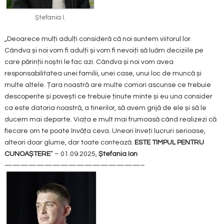
Ștefania I.
„Deoarece mulți adulți consideră că noi suntem viitorul lor.
Cândva și noi vom fi adulți și vom fi nevoiți să luăm deciziile pe
care părinții noștri le fac azi. Cândva și noi vom avea
responsabilitatea unei familii, unei case, unui loc de muncă și
multe altele. Țara noastră are multe comori ascunse ce trebuie
descoperite și povești ce trebuie ținute minte și eu una consider
ca este datoria noastră, a tinerilor, să avem grijă de ele și să le
ducem mai departe. Viața e mult mai frumoasă când realizezi că
fiecare om te poate învăța ceva. Uneori înveți lucruri serioase,
alteori doar glume, dar toate contează.
ESTE TIMPUL PENTRU
CUNOAȘTERE
” – 01.09.2025,
Ștefania Ion
—————————————————–