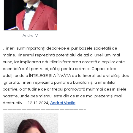
Andrei V.
„Tinerii sunt importanți deoarece ei pun bazele societății de
mâine. Tineretul reprezintă potențialul de azi al unei lumi mai
bune, iar implicarea adulților în formarea corectă a copiilor este
esențială atât pentru ei, cât și pentru cei mici. Capacitatea
adulților de a ÎNȚELEGE ȘI A ÎNVĂȚA de la tineret este vitală și des
ignorată. Tinerii reprezintă puritatea bunătății și a intențiilor
pozitive, o atitudine ce ar trebui promovată mult mai des în zilele
noastre, unde pesimismul este din ce în ce mai prezent și mai
destructiv. – 12.11.2024,
Andrei Vasile
—————————————————–