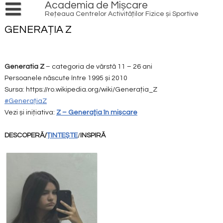
Skip
Academia de Mișcare
to
Rețeaua Centrelor Activităților Fizice și Sportive
content
PRODUSE ȘI SERVICII
GENERAȚIA Z
Cursuri și ateliere
AGENDĂ
EVENIMENTE
INIȚIATIVE
Generatia Z
– categoria de vărstă 11 – 26 ani
Persoanele născute între 1995 și 2010
LOCAL HERO
ACȚIUNI
Sursa: https://ro.wikipedia.org/wiki/Generația_Z
PATRIMONIU CULTURAL
REDESCOPERĂ OINA
RESURSE
#GenerațiaZ
Vezi și inițiativa:
NATURĂ
Z – Generaţia în mișcare
PRACTICĂ ÎN AER LIBER
VOLUNTARIAT
INFO
SPORT
TRANSFORMĂ DIGITAL
REȚEAUA DE CENTRE
ECHIPĂ
DESCOPERĂ/
CONTACT
ȚINTEȘTE
/
INSPIRĂ
TINERET
IMPLICĂ COMUNITATEA
CONEXIUNI
ARTICOLE
FINANȚE
BIBLIOTECĂ
PROIECTE
MULTISPORT
EDUCAȚIE
PARTENERI
MEDIA
PROGRAME NAȚIONALE
TINERET