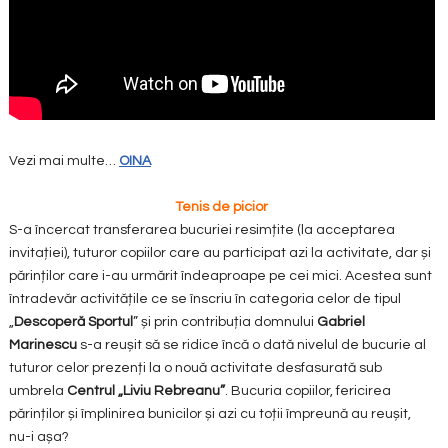
Vezi mai multe…
OINA
Tenis de picior
S-a încercat transferarea bucuriei resimțite (la acceptarea
invitației), tuturor copiilor care au participat azi la activitate, dar și
părinților care i-au urmărit îndeaproape pe cei mici. Acestea sunt
întradevăr activitățile ce se înscriu în categoria celor de tipul
„
Descoperă Sportul
” și prin contribuția domnului
Gabriel
Marinescu
s-a reușit să se ridice încă o dată nivelul de bucurie al
tuturor celor prezenți la o nouă activitate desfasurată sub
umbrela
Centrul „Liviu Rebreanu”
. Bucuria copiilor, fericirea
părinților și împlinirea bunicilor și azi cu toții împreună au reușit,
nu-i așa?