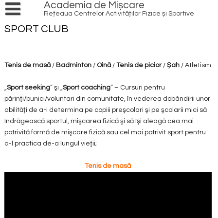
Skip
Academia de Mișcare
to
Rețeaua Centrelor Activităților Fizice și Sportive
content
PRODUSE ȘI SERVICII
SPORT CLUB
Cursuri și ateliere
AGENDĂ
EVENIMENTE
INIȚIATIVE
Tenis de masă
/
Badminton
/
Oină
/
Tenis de picior
/
Șah
/ Atletism
LOCAL HERO
ACȚIUNI
„
Sport seeking
” şi „
Sport coaching
” – Cursuri pentru
PATRIMONIU CULTURAL
REDESCOPERĂ OINA
RESURSE
părinţi/bunici/voluntari din comunitate, în vederea dobândirii unor
abilităţi de a-i determina pe copiii preşcolari şi pe şcolarii mici să
NATURĂ
PRACTICĂ ÎN AER LIBER
VOLUNTARIAT
INFO
îndrăgească sportul, mişcarea fizică şi să îşi aleagă cea mai
SPORT
TRANSFORMĂ DIGITAL
REȚEAUA DE CENTRE
ECHIPĂ
potrivită formă de mişcare fizică sau cel mai potrivit sport pentru
CONTACT
TINERET
a-l practica de-a lungul vieţii;
IMPLICĂ COMUNITATEA
CONEXIUNI
ARTICOLE
FINANȚE
BIBLIOTECĂ
PROIECTE
MULTISPORT
Tenis de masă
EDUCAȚIE
PARTENERI
MEDIA
PROGRAME NAȚIONALE
TINERET