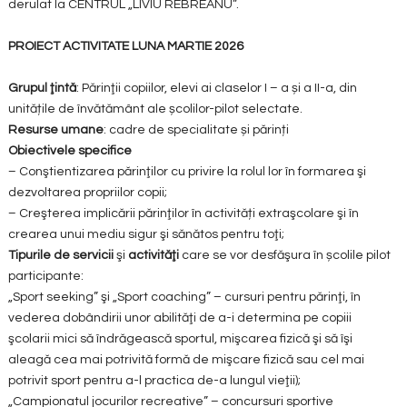
derulat la CENTRUL „LIVIU REBREANU”.
PROIECT
ACTIVITATE LUNA MARTIE
2026
Grupul ţintă
: Părinţii copiilor, elevi ai claselor I – a și a II-a, din
unitățile de învătământ ale școlilor-pilot selectate.
Resurse umane
: cadre de specialitate și părinți
Obiectivele specifice
– Conştientizarea părinţilor cu privire la rolul lor în formarea şi
dezvoltarea propriilor copii;
– Creşterea implicării părinţilor în activități extraşcolare şi în
crearea unui mediu sigur şi sănătos pentru toţi;
Tipurile de servicii
şi
activităţi
care se vor desfăşura în școlile pilot
participante:
„Sport seeking” şi „Sport coaching” – cursuri pentru părinţi, în
vederea dobândirii unor abilităţi de a-i determina pe copiii
şcolarii mici să îndrăgească sportul, mişcarea fizică şi să îşi
aleagă cea mai potrivită formă de mişcare fizică sau cel mai
potrivit sport pentru a-l practica de-a lungul vieţii);
„Campionatul jocurilor recreative” – concursuri sportive